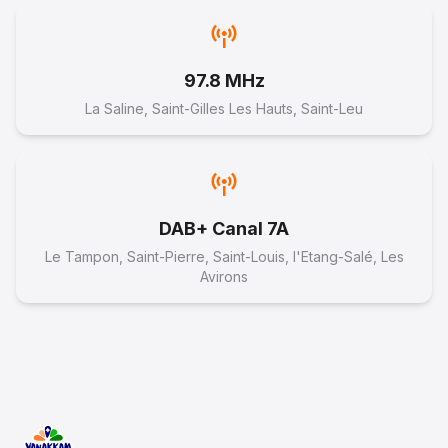
Baraka/Payet ( Nout Kartié Fayard )
5 décembre 2025
97.8 MHz
--:--
La Saline, Saint-Gilles Les Hauts, Saint-Leu
16
LA REUNION NOUT PEI - CRESSONNIERE - M.
DAB+ Canal 7A
FRED CALICHARANE
Le Tampon, Saint-Pierre, Saint-Louis, l'Etang-Salé, Les
Avirons
28 novembre 2025
--:--
17