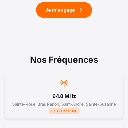
LA SEOR EPISODE 1
Je m'engage
4 mars 2026
--:--
12
Nos Fréquences
LA REUNION NOUT PEI - Préservation du Petit
Tamarin des Hauts - LAURENT JAUZE de la
SPREPEN
24 février 2026
--:--
94.8 MHz
Sainte-Rose, Bras Panon, Saint-André, Sainte-Suzanne
DAB+ Canal 10B
13
La Reunion Nout Pei - Ligue de l'enseignement