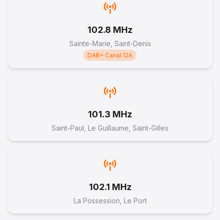
avec Eri et Johanson 21 04 06.mp3
21 février 2026
102.8 MHz
--:--
Sainte-Marie, Saint-Denis
DAB+ Canal 12A
14
LA REUNION NOUT PEI - CENTRE VILLE - Mme
101.3 MHz
BABASS et Mme SEUSSE
Saint-Paul, Le Guillaume, Saint-Gilles
12 décembre 2025
--:--
102.1 MHz
15
La Possession, Le Port
La Réunion nout péi - Mme Marie André