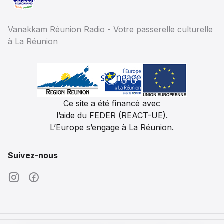
LA REUNION NOUT PEI - LAZARET - JESSICA
PLAY
11 novembre 2025
Vanakkam Réunion Radio - Votre passerelle culturelle
à La Réunion
--:--
18
Ce site a été financé avec
KOSA I MANZ - ROULÉS DE LÉGUME
l’aide du FEDER (REACT-UE).
L’Europe s’engage à La Réunion.
3 novembre 2025
--:--
Suivez-nous
19
LA REUNION NOUT PEI - KAF MARON