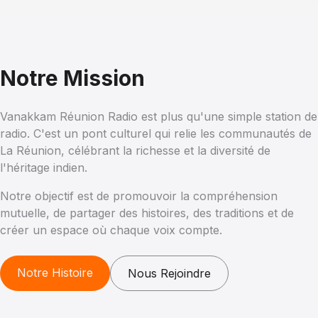
4
Notre Mission
LA REUNION NOUT PEI - PAPANGUE
Vanakkam Réunion Radio est plus qu'une simple station de
LA SEOR EPISODE 7
radio. C'est un pont culturel qui relie les communautés de
4 juin 2026
La Réunion, célébrant la richesse et la diversité de
--:--
l'héritage indien.
Notre objectif est de promouvoir la compréhension
mutuelle, de partager des histoires, des traditions et de
5
créer un espace où chaque voix compte.
LA REUNION NOUT PEI - LES CÂBLES AÉRIENS
Notre Histoire
Nous Rejoindre
LA SEOR EPISODE 6
13 mai 2026
--:--