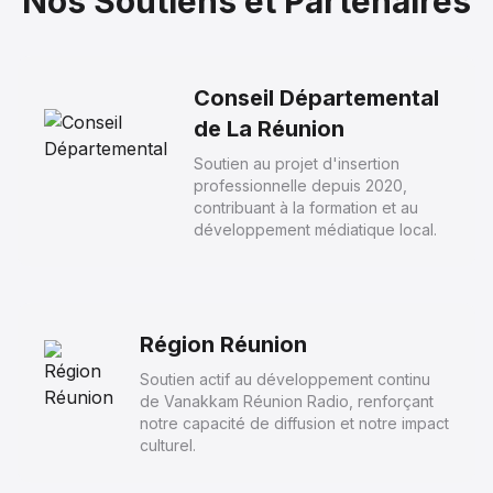
Nos Soutiens et Partenaires
--:--
Conseil Départemental
de La Réunion
8
Soutien au projet d'insertion
LA REUNION NOUT PEI - LE PETREL DE BARAU
professionnelle depuis 2020,
contribuant à la formation et au
LA SEOR EPISODE 4
développement médiatique local.
8 avril 2026
--:--
Région Réunion
9
Soutien actif au développement continu
de Vanakkam Réunion Radio, renforçant
notre capacité de diffusion et notre impact
LA REUNION NOUT PEI - LA POLLUTION
culturel.
LUMINEUSE
LA SEOR EPISODE 3