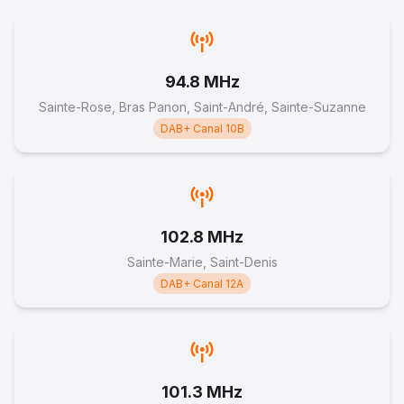
--:--
14
94.8 MHz
Focus: Mabel, Formation, Tourisme, Œnologie,
Sainte-Rose, Bras Panon, Saint-André, Sainte-Suzanne
Boucherie.
DAB+ Canal 10B
Partie 3
10 octobre 2024
--:--
102.8 MHz
Sainte-Marie, Saint-Denis
15
DAB+ Canal 12A
Focus: Mabel, Formation, Tourisme, Œnologie,
Boucherie.
Partie 1
10 octobre 2024
101.3 MHz
--:--