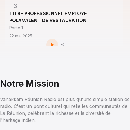
3
TITRE PROFESSIONNEL EMPLOYE
POLYVALENT DE RESTAURATION
Partie 1
22 mai 2025
--:--
4
GEORGES BACOUL, FREDERIC FILAUMART ET
Notre Mission
GIOVANNI RANGANAYAGUY
Partie 3
27 mars 2025
Vanakkam Réunion Radio est plus qu'une simple station de
radio. C'est un pont culturel qui relie les communautés de
--:--
La Réunion, célébrant la richesse et la diversité de
l'héritage indien.