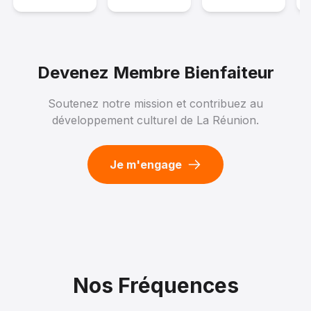
--:--
12
Devenez Membre Bienfaiteur
M. EDDY LEBRETON, MME MARIANNE
Soutenez notre mission et contribuez au
LEBRETON ET MME SANDRA DERFLA
développement culturel de La Réunion.
Partie 1
14 novembre 2024
--:--
Je m'engage
13
Focus: Mabel, Formation, Tourisme, Œnologie,
Boucherie.
Partie 2
Nos Fréquences
10 octobre 2024