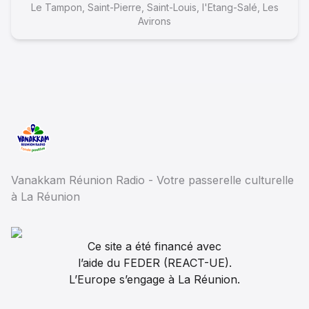
Le Tampon, Saint-Pierre, Saint-Louis, l'Etang-Salé, Les
Avirons
18
MME JULICA ET M.FABRICE JULIE , DE LA
SOCIETE OCEANE FISH - CHEZ JULIE
Partie 3
8 août 2024
--:--
Vanakkam Réunion Radio - Votre passerelle culturelle
19
à La Réunion
MME JULICA ET M.FABRICE JULIE , DE LA
SOCIETE OCEANE FISH - CHEZ JULIE
Partie 2
Ce site a été financé avec
8 août 2024
l’aide du FEDER (REACT-UE).
--:--
L’Europe s’engage à La Réunion.