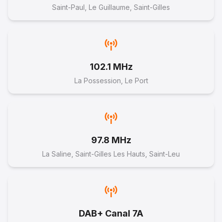
Saint-Paul, Le Guillaume, Saint-Gilles
16
FOCUS SUR LE PARCOURS APLI ( ATOUTS
POUR SE LANCER ET S'INSÉRER )
102.1 MHz
Partie 2
La Possession, Le Port
12 septembre 2024
--:--
97.8 MHz
17
FOCUS SUR LE PARCOURS APLI ( ATOUTS
La Saline, Saint-Gilles Les Hauts, Saint-Leu
POUR SE LANCER ET S'INSÉRER )
Partie 1
12 septembre 2024
--:--
DAB+ Canal 7A