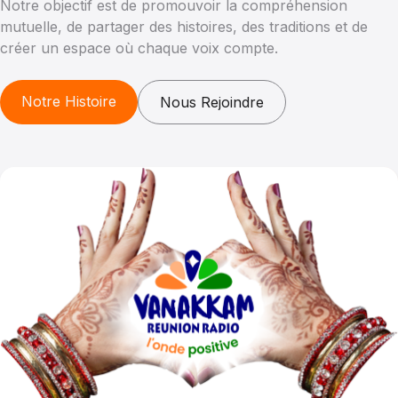
5
Notre objectif est de promouvoir la compréhension
mutuelle, de partager des histoires, des traditions et de
GEORGES BACOUL, FREDERIC FILAUMART ET
créer un espace où chaque voix compte.
GIOVANNI RANGANAYAGUY
Partie 2
27 mars 2025
Notre Histoire
Nous Rejoindre
--:--
6
GEORGES BACOUL, FREDERIC FILAUMART ET
GIOVANNI RANGANAYAGUY
Partie 1
27 mars 2025
--:--
7