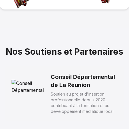
M.EDDY LEBRETON ET MR FABRICE AFER
Partie 3
12 décembre 2024
--:--
Nos Soutiens et Partenaires
8
M.EDDY LEBRETON ET MR FABRICE AFER
Partie 2
12 décembre 2024
Conseil Départemental
--:--
de La Réunion
Soutien au projet d'insertion
professionnelle depuis 2020,
contribuant à la formation et au
9
développement médiatique local.
M.EDDY LEBRETON ET MR FABRICE AFER
Partie 1