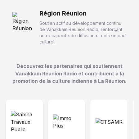
12 décembre 2024
--:--
Région Réunion
Soutien actif au développement continu
de Vanakkam Réunion Radio, renforçant
10
notre capacité de diffusion et notre impact
culturel.
M. EDDY LEBRETON, MME MARIANNE
LEBRETON ET MME SANDRA DERFLA
Partie 3
Découvrez les partenaires qui soutiennent
14 novembre 2024
Vanakkam Réunion Radio et contribuent à la
--:--
promotion de la culture indienne à La Réunion.
11
M. EDDY LEBRETON, MME MARIANNE
LEBRETON ET MME SANDRA DERFLA
Partie 2
14 novembre 2024